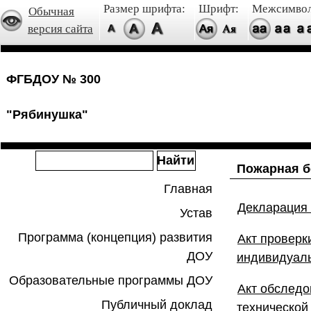
Размер шрифта:
Шрифт:
Межсимвол
Обычная
версия сайта
ФГБДОУ № 300
"Рябинушка"
Пожарная б
Главная
Декларация 
Устав
Программа (концепция) развития
Акт проверк
ДОУ
индивидуаль
Образовательные программы ДОУ
Акт обследо
Публичный доклад
технической